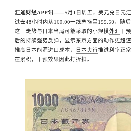
汇通财经APP讯——
5月1日周五，
美元
兑
日元
汇
过去48小时内从160.00一线急挫至155.5
这一走势与日本当局可能采取的小规模
外汇
干
后的持续强势反弹，显示东京方面的动作更趋
推高日本能源进口成本，
日本央行
推进利率正
在累积，干预效果因此打折扣。