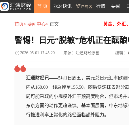
首 页
7x24快讯
行情
要闻
首页>
要闻中心>
正文
黄金、外汇
警惕！日元“脱敏”危机正在酝酿
2026-05-01 17:45:20
来源：汇通财经原创
编辑：
汇通财经讯——
5月1日周五，美元兑日元汇率欧洲时
内从160.00一线急挫至155.50，随后快速抹去
局可能采取的小规模外汇干预高度吻合，但市场并
东京方面的动作更趋谨慎。基本面层面，中东地缘
行推进利率正常化的路径面临额外阻力。