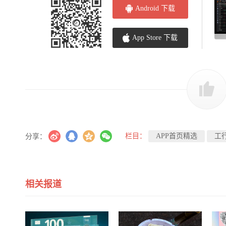
Android 下载
App Store 下载
栏目：
APP首页精选
工
分享：
相关报道