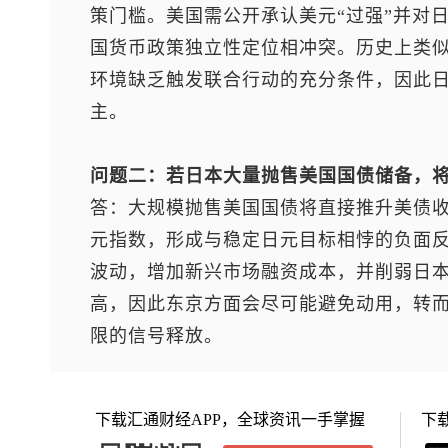
策门槛。美国需公开承认美元“过强”并对日
国货币政策独立性定位相冲突。历史上类
环境缺乏触发联合行动的充分条件，因此
主。
问题二：若日本大量抛售美国国债储备，
答：大规模抛售美国国债将直接推升美债
元指数
，形成与稳定日元目标相悖的负面
波动，增加新兴市场融资成本，并削弱日
高，因此东京方面会尽可能避免动用，转
限的信号释放。
下载汇通财经APP，全球资讯一手掌握
下