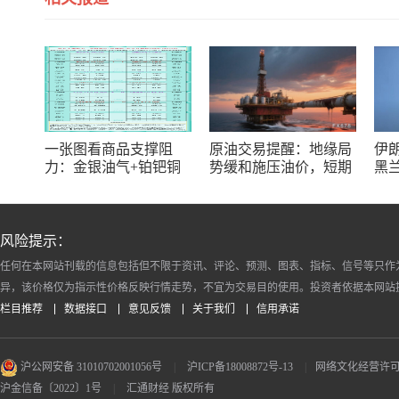
一张图看商品支撑阻
原油交易提醒：地缘局
伊
力：金银油气+铂钯铜
势缓和施压油价，短期
黑
农产品期货(2026年8月
重回区间震荡，等待方
美
10日)
向选择
风险提示：
任何在本网站刊载的信息包括但不限于资讯、评论、预测、图表、指标、信号等只作
异，该价格仅为指示性价格反映行情走势，不宜为交易目的使用。投资者依据本网站
栏目推荐
数据接口
意见反馈
关于我们
信用承诺
沪公网安备 31010702001056号
|
沪ICP备18008872号-13
|
网络文化经营许可证 沪
沪金信备〔2022〕1号
|
汇通财经 版权所有