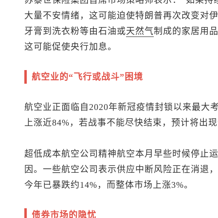
苏黎世保险集团首席市场策略师表示：“如果持
大量不安情绪，这可能迫使特朗普再次改变对伊
牙膏到洗衣粉等由石油或
天然气
制成的家居用
这可能促使央行加息。
航空业的“飞行或战斗”困境
航空业正面临自2020年新冠疫情封锁以来最大
上涨近84%，若战事不能尽快结束，预计将出
超低成本航空公司精神航空本月早些时候停止
因。一些航空公司表示供应中断风险正在消退
今年已暴跌约14%，而整体市场上涨3%。
债券市场的隐忧