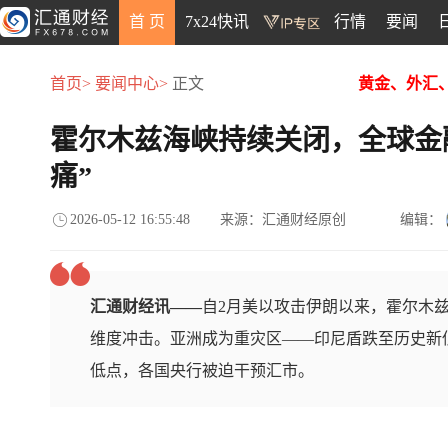
首 页
7x24快讯
行情
要闻
首页>
要闻中心>
正文
黄金、外汇
霍尔木兹海峡持续关闭，全球金
痛”
2026-05-12 16:55:48
来源：汇通财经原创
编辑：
汇通财经讯——
自2月美以攻击伊朗以来，霍尔木
维度冲击。亚洲成为重灾区——印尼盾跌至历史新
低点，各国央行被迫干预汇市。