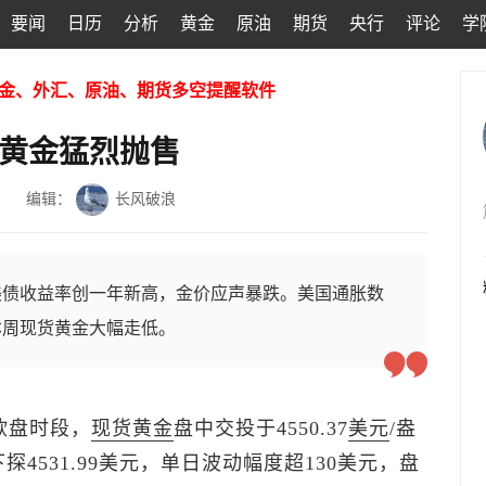
要闻
日历
分析
黄金
原油
期货
央行
评论
学
金、外汇、原油、期货多空提醒软件
发黄金猛烈抛售
编辑：
长风破浪
美债收益率创一年新高，金价应声暴跌。美国通胀数
本周现货黄金大幅走低。
欧盘时段，
现货黄金
盘中交投于4550.37
美元
/盎
探4531.99美元，单日波动幅度超130美元，盘