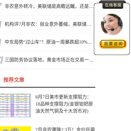
非农意外转冷，美联储是高瞻远瞩，还是政治默契？
机构评7月非农：就业意外萎缩，美联储迎政策难题
中东局势“过山车”！原油一周暴跌超10%，霍尔木兹海峡谈判成最大变数
三国防务协议落地，黄金市场正在交易一个更大的变量？
推荐文章
8月7日美市更新支撑阻力：
18品种支撑阻力(金银铂钯原
油天然气铜及十大货币对)
7月非农骤降2.3万！金价狂飙