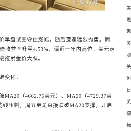
美
现
现
价早盘试图守住涨幅，随后遭遇猛烈抛售。同
美
国债收益率升至4.53%，逼近一年内高位。美元走
澳
接拖累金价大跌。
美
键变化：
恒
日
0（4662.75美元）、MA50（4729.37美
英
关键均线压制，周五更是直接跌破MA20支撑，开启
德
标