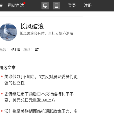
院
期货直达
登录
注册
长风破浪
长风破浪会有时，直挂云帆济沧海
篇数：
45118
粉丝：
87
精选文章
美联储7月不加息，3票反对展现委员们更
强的独立性
史诗级汇市干预后日本央行维持利率不
变，美元兑日元重返160上方
沃什执掌美联储面临抗通胀政策压力，多