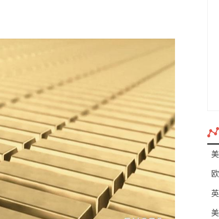
美
欧
英
美