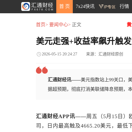
首 页
7x24快讯
行情
首页>
要闻中心>
正文
黄
美元走强+收益率飙升触
2026-05-15 20:24:27
来源：汇通财经原创
汇通财经讯——
美元指数站上99关口，
据超预期，彻底打消美联储降息预期，
汇通财经APP讯——
周五（5月15日）
司，日内最高触及4665.20美元，最低下