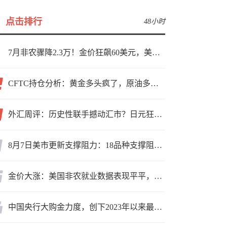
点击排行
48小时
7月非农骤降2.3万！金价狂飙60美元，美联储9月加息预期瞬间崩塌
CFTC持仓分析：黄金多头疯了，原油多头跑了，日元空头投降了！
外汇周评：历史性联手撼动汇市？日元狂飙后回调，非农意外爆冷，美元刷新七周低点
8月7日美市更新支撑阻力：18品种支撑阻力(金银铂钯原油天然气铜及十大货币对)
金价大涨：美国非农就业数据表现平平，美联储加息预期遭重创
中国央行大购金力度，创下2023年以来最大月度购金规模