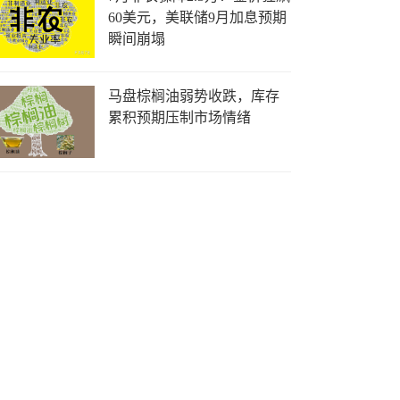
60美元，美联储9月加息预期
瞬间崩塌
马盘棕榈油弱势收跌，库存
累积预期压制市场情绪