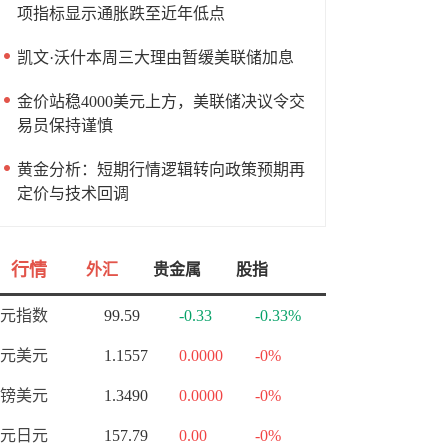
项指标显示通胀跌至近年低点
凯文·沃什本周三大理由暂缓美联储加息
金价站稳4000美元上方，美联储决议令交
易员保持谨慎
黄金分析：短期行情逻辑转向政策预期再
定价与技术回调
行情
外汇
贵金属
股指
元指数
99.59
-0.33
-0.33%
元美元
1.1557
0.0000
-0%
镑美元
1.3490
0.0000
-0%
元日元
157.79
0.00
-0%