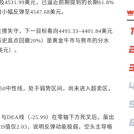
531.99美元，已逼近前期提到的长期61.8%
小幅反弹至4547.68美元。
失守，下一目标看向4495.33~4401.84美元
较历史高点回撤20%）是黄金牛市与熊市的分水
9美元）。
已跌破50中性线，处于弱势区间，尚未进入超卖区，
.98）与DEA线（-25.99）在零轴下方死叉后，虽出
D值仅2.03，说明反弹动能极弱，空头主导格