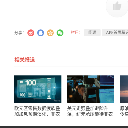
栏目：
能源
APP首页精
分享：
相关报道
欧元区零售数据疲软叠
美元走强叠加避险升
原
加加息预期淡化，非农
温，纽元承压静待非农
令
报告能给欧元“解围”
共
吗？
归