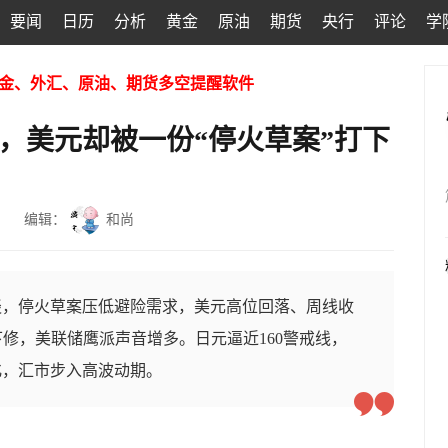
要闻
日历
分析
黄金
原油
期货
央行
评论
学
金、外汇、原油、期货多空提醒软件
，美元却被一份“停火草案”打下
编辑：
和尚
谈，停火草案压低避险需求，美元高位回落、周线收
下修，美联储鹰派声音增多。日元逼近160警戒线，
化，汇市步入高波动期。