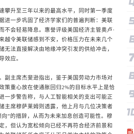
速攀升至三年以来的最高水平，同时第一季度
据进一步巩固了经济学家们的普遍判断：美联
而不会轻易降息。惠誉评级美国经济主管奥卢·
来越令美联储感到不安，价格压力在未来几个
储无法直接解决由地缘冲突引发的供给冲击，
导效应。
。副主席杰斐逊指出，鉴于美国劳动力市场对
政策重心放在使通胀回归2%的目标水平上是恰
进一步警告称，与人工智能相关的支出可能正
储主席穆萨莱姆则透露，他上月与几位决策者
倾向”的措辞，从而为未来加息创造可能性。穆
定，但认为宽松倾向已经不再符合经济前景和