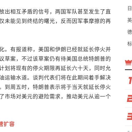
日
放出相互矛盾的信号，两国军队甚至发生了直
英
仅未能见到终结的曙光，反而因军事摩擦的再
德
标
化。有报道称，美国和伊朗已经就延长停火并
议草案，不过该草案仍有待美国总统特朗普的
计划将现有的停火期限再延长六十天，同时允
油运输水道。谈判代表们将在此期间着手解决
。到周五时，特朗普表示将于当天就延长停火
了市场对美元的避险需求，推动美元从逾一个
营扩容