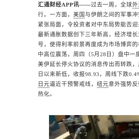
汇通财经APP讯——
过去一周，全球
外
行。一方面，
美国
与伊朗之间的军事冲
紧张局面，令投资者对中东局势能否迎
最新通胀数据创下三年新高，经济增长
号，使得利率前景再度成为市场博弈的
中高位震荡，周四（5月28日）盘中一度
美伊延长停火协议的消息传出而转跌，周五
日以来新低，收报98.93，周线下跌0
日元
逼近干预警戒线，
纽元
意外强势反
热化。