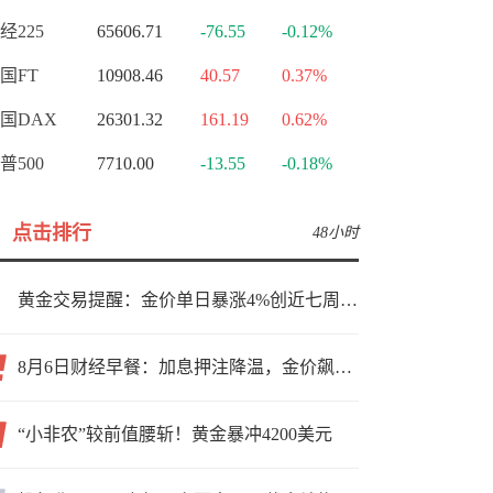
经225
65606.71
-76.55
-0.12%
国FT
10908.46
40.57
0.37%
国DAX
26301.32
161.19
0.62%
普500
7710.00
-13.55
-0.18%
点击排行
48小时
黄金交易提醒：金价单日暴涨4%创近七周新高，加息预期降温叠加霍尔木兹“暂停信号”，牛市重启了？
8月6日财经早餐：加息押注降温，金价飙升至近两个月高位，地缘缓和预期，美油75关口拉锯
“小非农”较前值腰斩！黄金暴冲4200美元