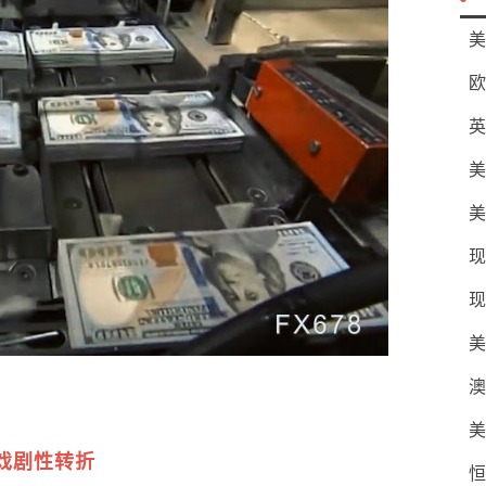
美
欧
英
美
美
现
现
美
澳
美
戏剧性转折
恒