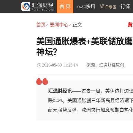
首 页
7x24快讯
行情
首页>
要闻中心>
正文
黄
美国通胀爆表+美联储放鹰
神坛？
2026-05-30 11:23:14
来源：汇通财经原创
汇通财经讯——
过去一周，美伊边打边
跌0.4%。美国通胀创三年新高且经济遭
纽元强势反弹，欧洲央行加息预期白热