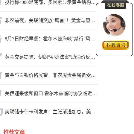
投行称4000是底部，多因素显示黄金结构性机会显现
非农前夜，美联储突放“鹰言”！黄金与原油为何联手反攻？
8月7日财经早餐：霍尔木兹海峡“禁行”风波再起，油价急涨金价承压，非农夜市场博弈加剧
黄金交易提醒：伊朗“初步法案”助油价反弹逾3%，金价小幅承压，非农重磅来袭！
黄金与白银价格展望：非农周贵金属备受关注，黄金测试关键突破位
美伊迎来缓和窗口 霍尔木兹临时协议临近落地
美联储卡什卡利发声：主张渐进加息，美联储内部政策分歧
推荐文章