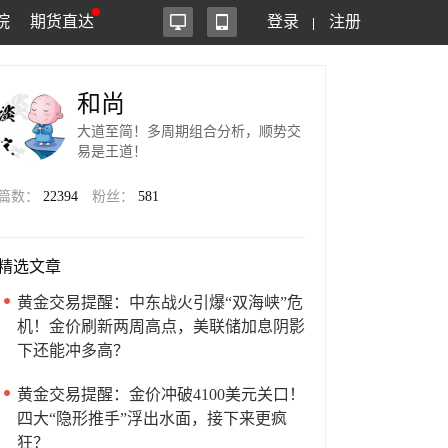
院
期货直达
登录
注册
和尚
大道至简！多周期组合分析，顺势交
易是王道！
篇数：
22394
粉丝：
581
精选文章
黄金交易提醒：中东战火引爆“双海峡”危
机！金价刷新两周高点，美联储加息阴影
下还能冲多高？
黄金交易提醒：金价冲破4100美元关口！
四大“隐形推手”浮出水面，接下来更疯
狂？