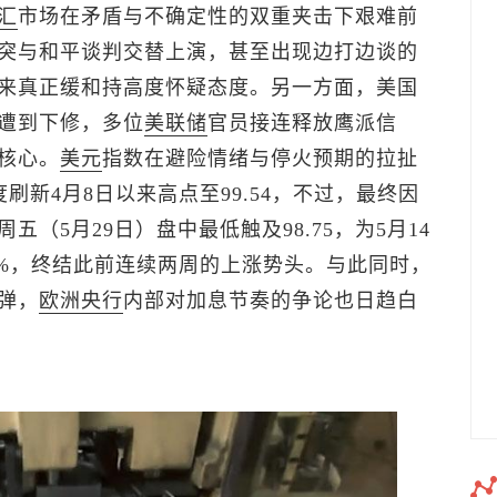
汇
市场在矛盾与不确定性的双重夹击下艰难前
突与和平谈判交替上演，甚至出现边打边谈的
来真正缓和持高度怀疑态度。另一方面，美国
遭到下修，多位
美联储
官员接连释放鹰派信
核心。
美元
指数
在避险情绪与停火预期的拉扯
刷新4月8日以来高点至99.54，不过，最终因
（5月29日）盘中最低触及98.75，为5月14
.4%，终结此前连续两周的上涨势头。与此同时，
弹，
欧洲央行
内部对加息节奏的争论也日趋白