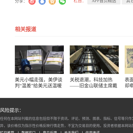
栏目：
APP首页精选
其
分享：
相关报道
美元小幅走强，美伊谈
关税退潮，科技加热
表
判“温差”给美元送温暖
——旧金山联储主席戴
却
利讲话中的美元线索
市
风险提示：
任何在本网站刊载的信息包括但不限于资讯、评论、预测、图表、指标、信号等只作
异，该价格仅为指示性价格反映行情走势，不宜为交易目的使用。投资者依据本网站
栏目推荐
数据接口
意见反馈
关于我们
信用承诺