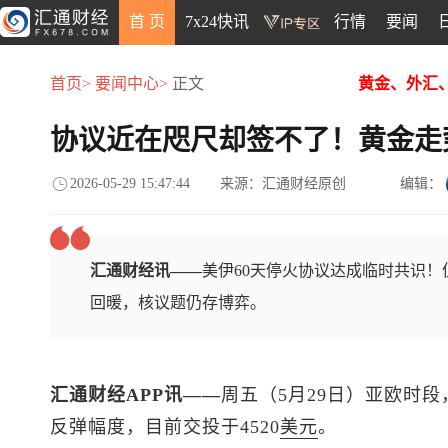
首 页
7x24快讯
行情
要闻
首页>
要闻中心>
正文
黄金、外汇
协议近在咫尺却签不了！黄金走
2026-05-29 15:47:44
来源：汇通财经原创
编辑：
汇通财经讯——
美伊60天停火协议达成临时共识
回暖，核议题仍存博弈。
汇通财经APP讯——
周五（5月29日）亚欧时段
反弹幅度，目前交投于4520
美元
。