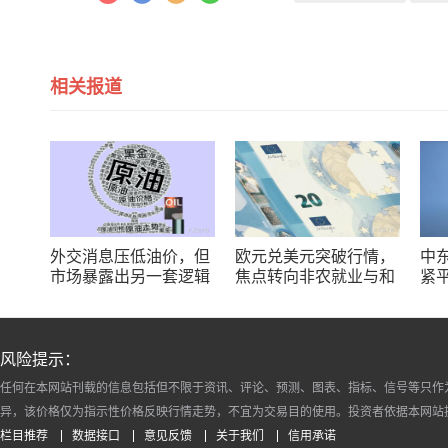
相关报道
外交消息压低油价，但
欧元兑美元突破行情，
中
市场暴露出另一套逻辑
焦点转向非农就业与和
紧
平协议
战
风险提示：
任何在本网站刊载的信息包括但不限于资讯、评论、预测、图表、指标、信号等只作
异，该价格仅为指示性价格反映行情走势，不宜为交易目的使用。投资者依据本网站
栏目推荐
数据接口
意见反馈
关于我们
信用承诺