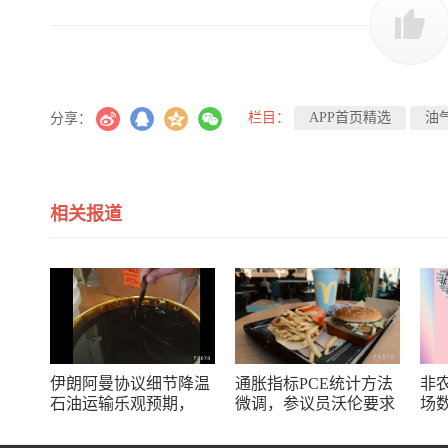
栏目：
APP首页精选
油
分享：
相关报道
伊朗阿曼协议细节降温
通胀指标PCE统计方法
非
石油运输乐观预期，
微调，参议员沃伦要求
场
WTI油价顺势攀升
商务部解释