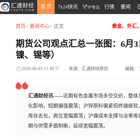
首 页
7x24快讯
行情
要闻
首页>
要闻中心>
正文
黄金、外汇
期货公司观点汇总一张图：6月
镍、锡等）
2026-06-03 11:40:57
来源：汇通财经原创
编辑：
汇通财经讯——
近期有色金属市场多空交织，整体
化影响，短期偏强震荡；沪锌原料偏紧但终端疲软
库存去化，高位宽幅震荡；沪镍成本支撑与淡季库
期与供需矛盾制衡，延续宽幅震荡。