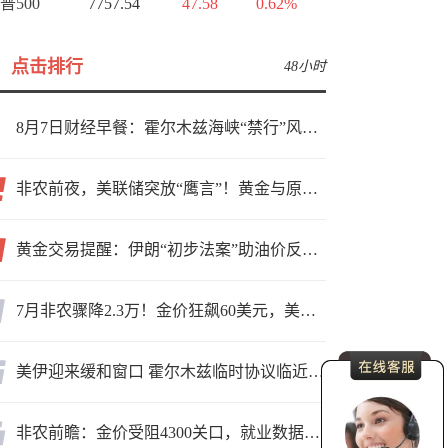
普500
7757.54
47.58
0.62%
点击排行
48小时
8月7日财经早餐：霍尔木兹海峡“禁行”风波再起，油价急涨金价承压，非农夜市场博弈加剧
非农前夜，美联储突放“鹰言”！黄金与原油为何联手反攻？
黄金交易提醒：伊朗“初步法案”助油价反弹逾3%，金价小幅承压，非农重磅来袭！
7月非农骤降2.3万！金价狂飙60美元，美联储9月加息预期瞬间崩塌
美伊迎来缓和窗口 霍尔木兹临时协议临近落地
非农前瞻：金价受阻4300关口，就业数据是“火上浇油”还是“釜底抽薪”？