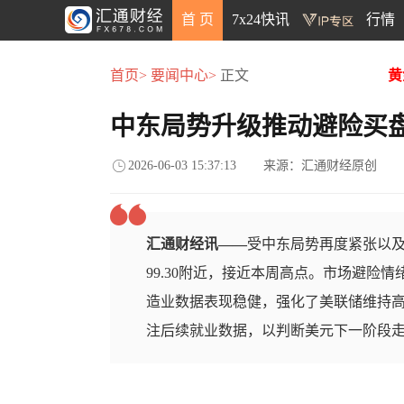
首 页
7x24快讯
行情
首页>
要闻中心>
正文
黄
中东局势升级推动避险买
2026-06-03 15:37:13
来源：汇通财经原创
汇通财经讯——
受中东局势再度紧张以
99.30附近，接近本周高点。市场避险
造业数据表现稳健，强化了美联储维持
注后续就业数据，以判断美元下一阶段