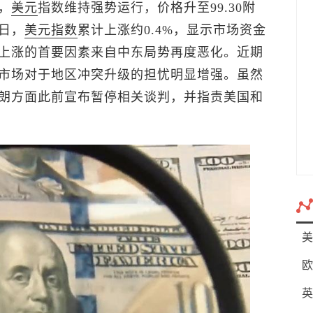
，
美元
指数
维持强势运行，价格升至99.30附
日，
美元指数
累计上涨约0.4%，显示市场资金
上涨的首要因素来自中东局势再度恶化。近期
市场对于地区冲突升级的担忧明显增强。虽然
朗方面此前宣布暂停相关谈判，并指责美国和
美
欧
英