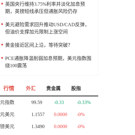
英国央行维持3.75%利率并淡化加息预
期，英镑短线承压但通胀风险仍存
美元避险需求回升推动USD/CAD反弹，
但油价支撑加元限制上涨空间
黄金接近区间上沿，等待突破？
PCE通胀降温削弱加息预期，美元指数围
绕100震荡
行情
外汇
贵金属
股指
元指数
99.59
-0.33
-0.33%
元美元
1.1557
0.0000
-0%
镑美元
1.3490
0.0000
-0%