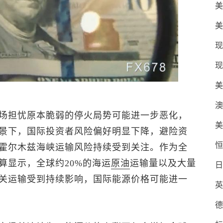
美
美
现
现
美
澳
场担忧原本脆弱的停火局势可能进一步恶化，
美
景下，国际投资者风险偏好明显下降，避险资
恒
霍尔木兹海峡运输风险持续受到关注。作为全
算显示，全球约20%的海运
原油
运输量以及大量
日
关运输受到持续影响，国际能源价格可能进一
英
德