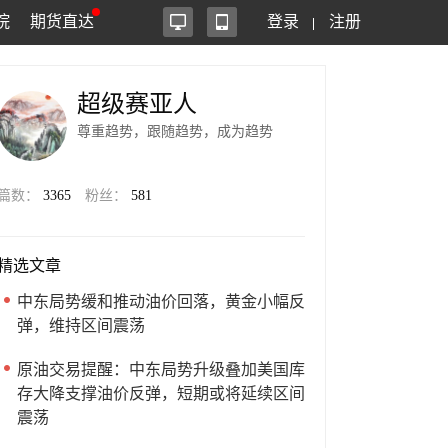
院
期货直达
登录
注册
超级赛亚人
尊重趋势，跟随趋势，成为趋势
篇数：
3365
粉丝：
581
精选文章
中东局势缓和推动油价回落，黄金小幅反
弹，维持区间震荡
原油交易提醒：中东局势升级叠加美国库
存大降支撑油价反弹，短期或将延续区间
震荡