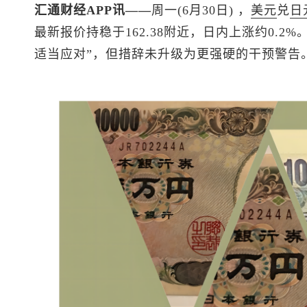
汇通财经APP讯——
周一(6月30日) ，
美元
兑
日
最新报价持稳于162.38附近，日内上涨约0.
适当应对”，但措辞未升级为更强硬的干预警告