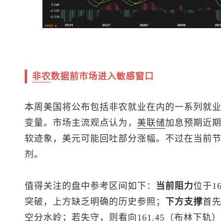
非农
数据前市场进入敏感窗口
本周美国将公布包括非农就业在内的一系列就
变量。市场主流观点认为，
美联储
加息预期近
软迹象，美元可能回吐部分涨幅。不过在当前
剂。
值得关注的盘中参考区间如下：
当前阻力
位于1
突破，上方缺乏明确的历史参照；
下方支撑
首先
空分水岭；若失守，则看向161.45（布林下轨）