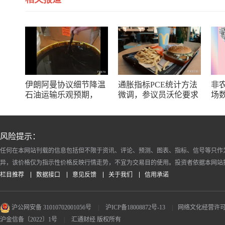
伊朗阿曼协议细节降温
通胀指标PCE统计方法
非
石油运输乐观预期，
微调，参议员沃伦要求
场
WTI油价顺势攀升
商务部解释
风险提示：
任何在本网站刊载的信息包括但不限于资讯、评论、预测、图表、指标、信号等只作
异，该价格仅为指示性价格反映行情走势，不宜为交易目的使用。投资者依据本网站
栏目推荐
数据接口
意见反馈
关于我们
信用承诺
沪公网安备 31010702001056号
|
沪ICP备18008872号-13
|
网络文化经营许可证 沪
沪金信备〔2022〕1号
|
汇通财经 版权所有