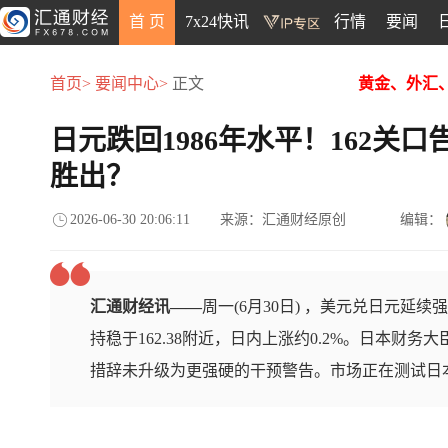
首 页
7x24快讯
行情
要闻
首页>
要闻中心>
正文
黄金、外汇
日元跌回1986年水平！162关
胜出？
2026-06-30 20:06:11
来源：汇通财经原创
编辑：
汇通财经讯——
周一(6月30日) ，美元兑日元延
持稳于162.38附近，日内上涨约0.2%。日本财
措辞未升级为更强硬的干预警告。市场正在测试日