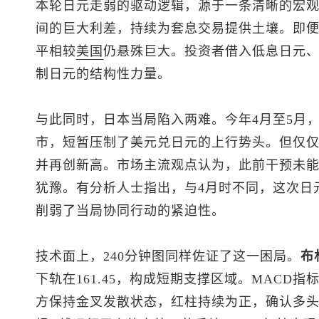
本轮日元走弱的驱动逻辑，源于一条清晰的宏
间的巨大利差，持续为套息交易提供土壤。即
平相较
美国
仍悬殊巨大。投资者借入低息日元
制日元的结构性力量。
与此同时，日本当局陷入两难。今年4月至5月，
市，短暂压制了
美元兑日元
的上行势头。但仅
并再创新高。市场主流观点认为，此前干预未
犹豫。有分析人士指出，与4月时不同，这次日
削弱了当局协同行动的紧迫性。
技术面上，240分钟图同样佐证了这一困局。
布
下轨在161.45，构成短期支撑区域。MACD指
方保持金叉发散状态，红柱持续为正，确认多