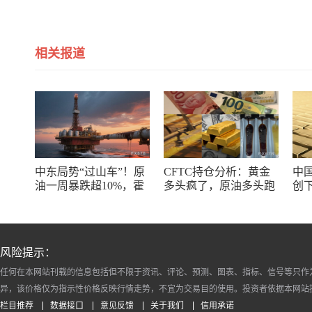
相关报道
中东局势“过山车”！原
CFTC持仓分析：黄金
中
油一周暴跌超10%，霍
多头疯了，原油多头跑
创下
尔木兹海峡谈判成最大
了，日元空头投降了！
度
变数
风险提示：
任何在本网站刊载的信息包括但不限于资讯、评论、预测、图表、指标、信号等只作
异，该价格仅为指示性价格反映行情走势，不宜为交易目的使用。投资者依据本网站
栏目推荐
数据接口
意见反馈
关于我们
信用承诺