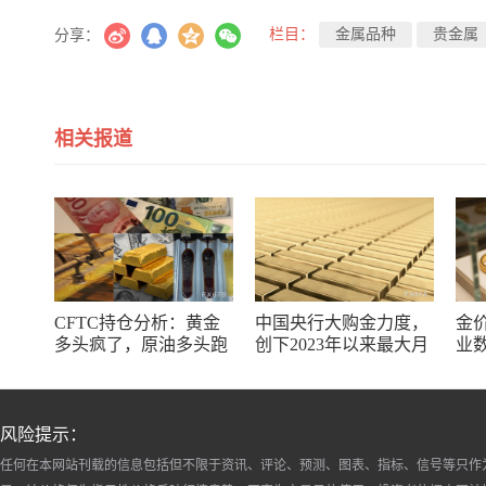
栏目：
金属品种
贵金属
分享：
相关报道
CFTC持仓分析：黄金
中国央行大购金力度，
金
多头疯了，原油多头跑
创下2023年以来最大月
业
了，日元空头投降了！
度购金规模
储
风险提示：
任何在本网站刊载的信息包括但不限于资讯、评论、预测、图表、指标、信号等只作