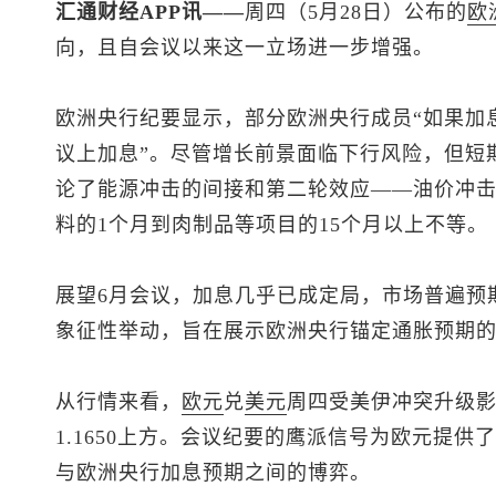
汇通财经APP讯——
周四（5月28日）公布的
欧
向，且自会议以来这一立场进一步增强。
欧洲央行纪要显示，部分欧洲央行成员“如果加
议上加息”。尽管增长前景面临下行风险，但短
论了能源冲击的间接和第二轮效应——油价冲
料的1个月到肉制品等项目的15个月以上不等。
展望6月会议，加息几乎已成定局，市场普遍预期
象征性举动，旨在展示欧洲央行锚定通胀预期
从行情来看，
欧元
兑
美元
周四受美伊冲突升级
1.1650上方。会议纪要的鹰派信号为欧元提
与欧洲央行加息预期之间的博弈。