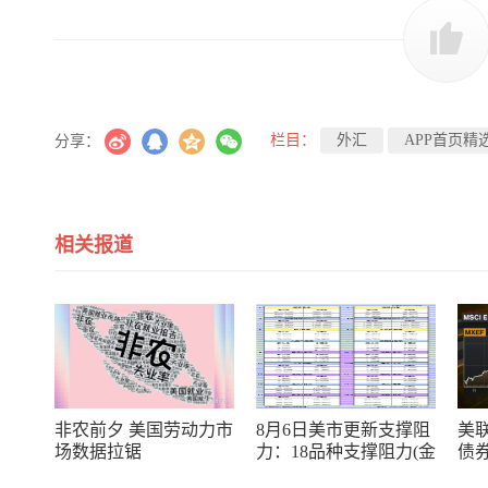
栏目：
外汇
APP首页精
分享：
相关报道
非农前夕 美国劳动力市
8月6日美市更新支撑阻
美
场数据拉锯
力：18品种支撑阻力(金
债
银铂钯原油天然气铜及
率