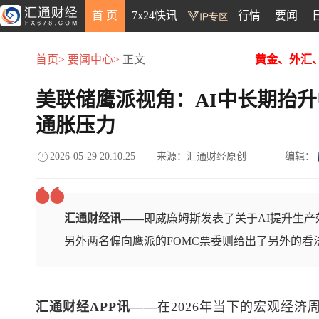
首 页
7x24快讯
行情
要闻
首页>
要闻中心>
正文
黄金、外汇
美联储鹰派视角：AI中长期抬
通胀压力
2026-05-29 20:10:25
来源：汇通财经原创
编辑：
汇通财经讯——
即威廉姆斯发表了关于AI提升生
另外两名偏向鹰派的FOMC票委则给出了另外的看
汇通财经APP讯——
在2026年当下的宏观经济