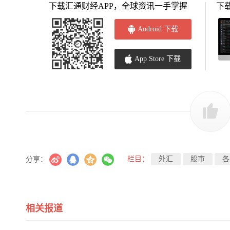
下载汇通财经APP，全球资讯一手掌握
下
Android 下载
App Store 下载
栏目：
外汇
股市
各
分享：
相关报道