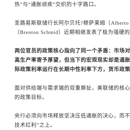
热”与“通胀顽疾”交织的十字路口。
圣路易斯联储行长阿尔贝托?穆萨莱姆（Alberto M
（Brenton Schmid）近期相继发表了极为强
两位官员的政策核心指向了同一个矛盾：市场对
高生产率寄予厚望，但当下的宏观现实却是通
际政策利率运行在长期中性利率下方，货币政
面对供给端与需求端的双重撕扯，美联储的核心
的政策目标。
央行必须向市场释放坚决压低通胀的决心，而不
技术红利”之上。