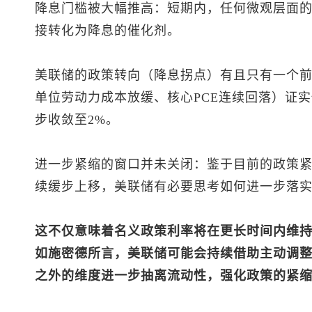
降息门槛被大幅推高：短期内，任何微观层面的
接转化为降息的催化剂。
美联储的政策转向（降息拐点）有且只有一个
单位劳动力成本放缓、核心PCE连续回落）证
步收敛至2%。
进一步紧缩的窗口并未关闭：鉴于目前的政策
续缓步上移，美联储有必要思考如何进一步落
这不仅意味着名义政策利率将在更长时间内维持在高位（
如施密德所言，美联储可能会持续借助主动调
之外的维度进一步抽离流动性，强化政策的紧