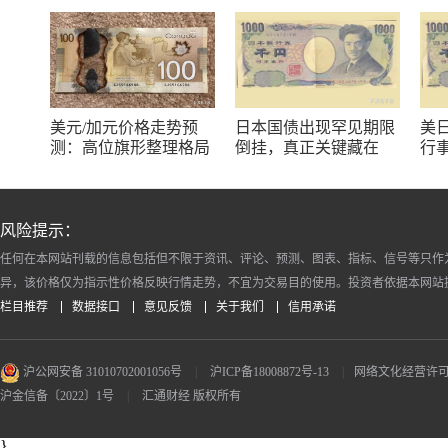
美元/加元价格走势预
日本国债出现罕见期限
美
测：高位旗形整理格局
倒挂，真正关键藏在
行
延续，就业数据成关键
0.5%票息里
担
催化剂
风险提示：
任何在本网站刊载的信息包括但不限于资讯、评论、预测、图表、指标、信号等只作
异，该价格仅为指示性价格反映行情走势，不宜为交易目的使用。投资者依据本网站
栏目推荐
数据接口
意见反馈
关于我们
信用承诺
沪公网安备 31010702001056号
|
沪ICP备18008872号-13
|
网络文化经营许可证 沪
沪金信备〔2022〕1号
|
汇通财经 版权所有
}