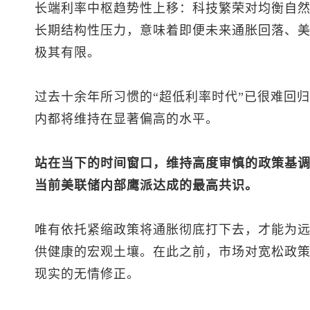
长端利率中枢趋势性上移：科技繁荣对均衡自
长期结构性压力，意味着即便未来通胀回落、
极其有限。
过去十余年所习惯的“超低利率时代”已很难回
内都将维持在显著偏高的水平。
站在当下的时间窗口，维持高度审慎的政策基
当前美联储内部鹰派达成的最高共识。
唯有依托紧缩政策将通胀彻底打下去，才能为
供健康的宏观土壤。在此之前，市场对宽松政
现实的无情修正。