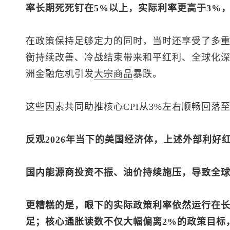
率长期死死钉在5%以上，实际利率更高于3%
在政策保持足够定力的同时，当时还享受了多
衡持续改善、冷战结束带来和平红利、全球化
洲金融危机引发
大宗商品
暴跌。
这些因素共同助推核心CPI从3%左右顺畅回落至
反观2026年当下的美国经济体，上述外部利好
国内能源商投资不振、油价持续施压，导致全
更糟糕的是，眼下的实际政策利率依然运行在
足；核心通胀读数不仅大幅偏离2%的政策目标