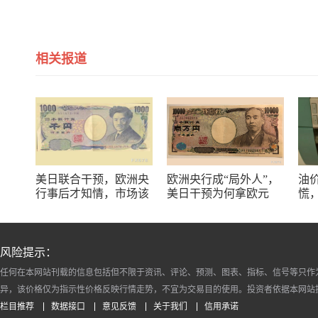
相关报道
美日联合干预，欧洲央
欧洲央行成“局外人”，
油
行事后才知情，市场该
美日干预为何拿欧元
慌
担心什么？
“开刀”？
难
风险提示：
任何在本网站刊载的信息包括但不限于资讯、评论、预测、图表、指标、信号等只作
异，该价格仅为指示性价格反映行情走势，不宜为交易目的使用。投资者依据本网站
栏目推荐
数据接口
意见反馈
关于我们
信用承诺