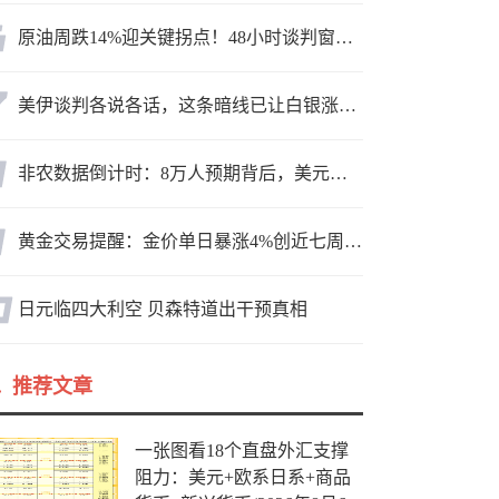
原油周跌14%迎关键拐点！48小时谈判窗口，暗藏行情变数
美伊谈判各说各话，这条暗线已让白银涨疯了
非农数据倒计时：8万人预期背后，美元方向面临重新选择
黄金交易提醒：金价单日暴涨4%创近七周新高，加息预期降温叠加霍尔木兹“暂停信号”，牛市重启了？
日元临四大利空 贝森特道出干预真相
推荐文章
一张图看18个直盘外汇支撑
阻力：美元+欧系日系+商品