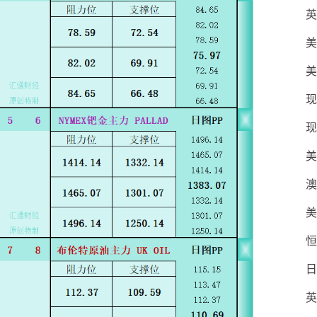
英
美
美
现
现
美
澳
美
恒
日
英