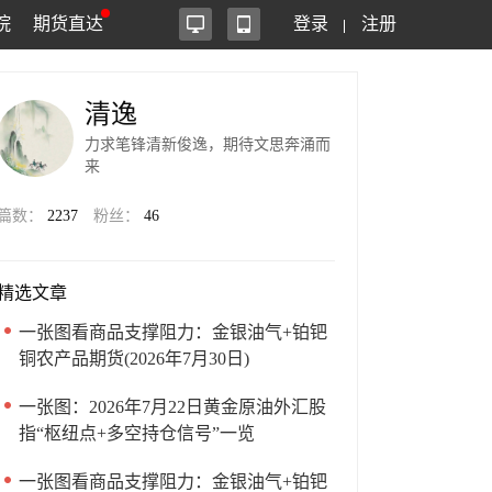
院
期货直达
登录
注册
清逸
力求笔锋清新俊逸，期待文思奔涌而
来
篇数：
2237
粉丝：
46
精选文章
一张图看商品支撑阻力：金银油气+铂钯
铜农产品期货(2026年7月30日)
一张图：2026年7月22日黄金原油外汇股
指“枢纽点+多空持仓信号”一览
一张图看商品支撑阻力：金银油气+铂钯