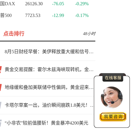
国DAX
26126.30
-76.05
-0.29%
普500
7723.53
-12.99
-0.17%
点击排行
48小时
8月5日财经早餐：美伊释放重大缓和信号，现货黄金高位持稳，美油重挫超6%
黄金交易提醒：霍尔木兹海峡现转机，金价小幅反弹，能否借就业数据再上新台阶？
地缘缓和叠加美联储中性偏鸽，黄金迎来上行窗口
卡塔尔草案一出，油价瞬间崩跌1.8美元！海峡真要通了？
“小非农”较前值腰斩！黄金暴冲4200美元