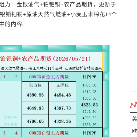
阻力：金银油气+铂钯铜+农产品
期货
，更新于
金银铂钯铜+
原油
天然气
燃油+小麦玉米棉花14个
中的内容。
美
欧