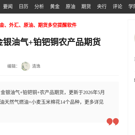
要闻
日历
分析
黄金
原油
期货
央行
评论
学
金、外汇、原油、期货多空提醒软件
金银油气+铂钯铜农产品期货
编辑：
清逸
银油气+铂钯铜+农产品期货，更新于2026年5月
+原油天然气燃油+小麦玉米棉花14个品种，更多详见