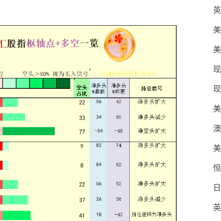
英
美
美
现
现
美
澳
美
恒
日
英