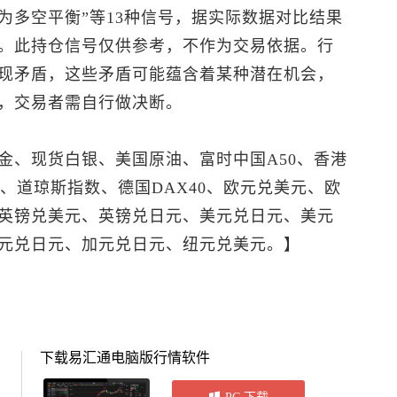
为多空平衡”等13种信号，据实际数据对比结果
。此持仓信号仅供参考，不作为交易依据。行
现矛盾，这些矛盾可能蕴含着某种潜在机会，
，交易者需自行做决断。
金
、
现货白银
、美国原油、富时中国A50、香港
0、道琼斯指数、德国DAX40、
欧元兑美元
、欧
英镑兑美元
、
英镑兑日元
、
美元兑日元
、
美元
元兑日元、加元兑日元、
纽元兑美元
。】
下载易汇通电脑版行情软件