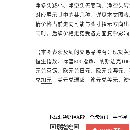
净多头减小、净空头无变动、净空头转
对应展示其中的某几种，详见本文图表
情价格当前走向可能与头寸指示方向出
同时，后续价格走势受各方面复杂影响
【本图表涉及到的交易品种有：
现货黄
恒生指数
、
标普500
指数、纳斯达克10
元兑英镑、欧元兑日元、欧元兑澳元、
兑
加元
、
美元兑瑞郎
、
澳元兑美元
、澳
下载汇通财经APP，全球资讯一手掌握