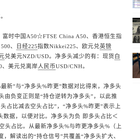
Y。
、富时中国A50☆FTSE China A50、香港
恒生指
 500、
日经225
指数Nikkei225、欧元兑
英镑
元
兑美元
NZD/USD。净多头减少的有：
现货
白
00、
美元兑离岸
人民币
USD/CNH。
最新”与“净多头%昨更”数据对比得来，净多头
头由负变正则是“持仓逆转为净多头”，以此推
多头占比减去空头占比”，“净多头%昨更”表示上
头数据，以便对比。净多头为负 即多头占比＜
空头占比。从最新净多头%与昨更净多头%（上
度，解读出的“持仓信号”共覆盖“净多头扩大、