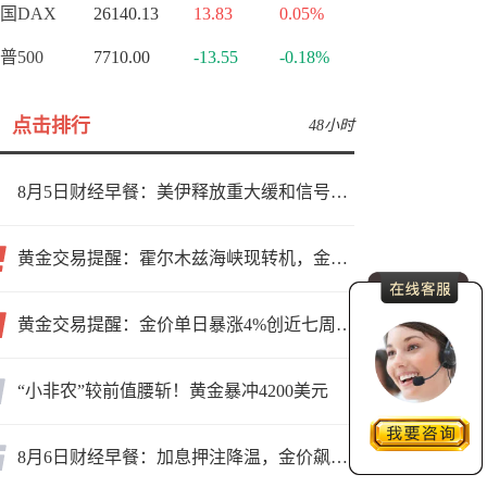
国DAX
26140.13
13.83
0.05%
普500
7710.00
-13.55
-0.18%
点击排行
48小时
8月5日财经早餐：美伊释放重大缓和信号，现货黄金高位持稳，美油重挫超6%
黄金交易提醒：霍尔木兹海峡现转机，金价小幅反弹，能否借就业数据再上新台阶？
黄金交易提醒：金价单日暴涨4%创近七周新高，加息预期降温叠加霍尔木兹“暂停信号”，牛市重启了？
“小非农”较前值腰斩！黄金暴冲4200美元
8月6日财经早餐：加息押注降温，金价飙升至近两个月高位，地缘缓和预期，美油75关口拉锯