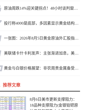
原油周跌14%迎关键拐点！48小时谈判窗口，暗藏行情变数
投行称4000是底部，多因素显示黄金结构性机会显现
一张图：2026年8月5日黄金原油外汇股指“枢纽点+多空持仓信号”一览
美联储卡什卡利发声：主张渐进加息，美联储内部政策分歧
黄金与白银价格展望：非农周贵金属备受关注，黄金测试关键突破位
推荐文章
8月6日美市更新支撑阻力：
18品种支撑阻力(金银铂钯原