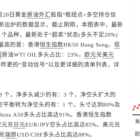
月20日黄金
原油
外汇
股指“枢纽点+多空持仓信
三)最新出炉的数据显示，截止刚刚，本图表中，最新
4 个品种，最新处于“超卖”状态(多头不足20%)
比最高的是：香港
恒生指数
HK50 Hang Seng。
现
国
原油WTI OIL多头占比：23%，
欧元
兑
美元
种较昨更的“变动信号”以及更详细的清单列表，详
 个，净多头减少的有：3 个，净空头扩大的
空平衡转为净空头的有：1 个。头寸达到80%及
hina A50多头占比高达91%。香港
恒生指数
美
。欧元兑
日元
EUR/JPY空头占比高达85%。
美元兑
欧
兑
瑞郎
USD/CHF多头占比高达88%。