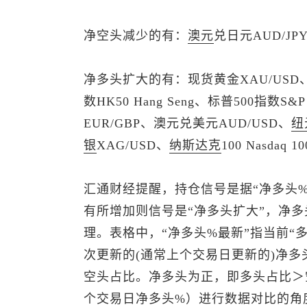
净空头减少的有：
澳元
兑日元AUD/JP
净多头扩大的有：
现货黄金
XAU/USD
数
HK50 Hang Seng、
标普500
指数S&P
EUR/GBP、
澳元兑美元
AUD/USD、
纽
银
XAG/USD、
纳斯达克
100 Nasdaq 1
汇通财经提醒，持仓信号是据“净多头%
有所增加则信号是“净多头扩大”，净多
理。表格中，“净多头%最新”指当前“
次更新的(通常上个交易日更新的)净多
空头占比。净多头为正，即多头占比＞
个交易日净多头%）进行数据对比的角