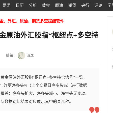
要闻
日历
分析
黄金
原油
期货
央行
评论
学
金、外汇、原油、期货多空提醒软件
日黄金原油外汇股指“枢纽点+多空持
编辑：
清逸
黄金原油外汇股指“枢纽点+多空持仓信号”一览，
与昨更净多头%（上个交易日净多头%）进行数据
共覆盖：净多头扩大、净多头减小、净空头无变动、
实际数据对比结果对应展示其中的某几种。