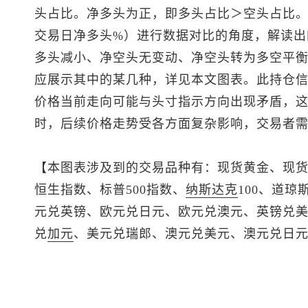
头占比。净多头为正，即多头占比＞空头占比。
交易日净多头%）进行数据对比的角度，解读出
多头减小、净空头无变动、净空头转为多空平衡
应展示其中的某几种，详见本文图表。此持仓
价格当前走向可能与头寸指示方向出现矛盾，
时，后续价格走势受各方面复杂影响，交易者
【本图表涉及到的交易品种有：
现货黄金
、
现
恒生指数
、
标普500
指数、
纳斯达克
100、道琼
元兑英镑、欧元兑日元、欧元兑澳元、
英镑兑
兑
加元
、
美元兑瑞郎
、
澳元兑美元
、澳元兑日