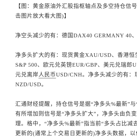
【图：黄金原油外汇股指枢轴点及多空持仓信号
击图片放大看大图)】
净空头减少的有：德国DAX40 GERMANY 40
净多头扩大的有：
现货黄金
XAU/USD、香港
恒
S&P 500、欧元兑英镑EUR/GBP、
美元兑瑞郎
U
元兑离岸
人民币
USD/CNH。净多头减少的有：
NZD/USD。
汇通财经提醒，持仓信号是据“净多头%最新”与
有所增加则信号是“净多头扩大”，净多头由负变
理。格中，“净多头%最新”指当前“多头占比减
更新的(通常上个交易日更新的)净多头数据，以