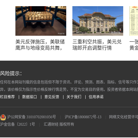
美元反弹施压，美联储
三重利空共振，美元兑
一张
鹰声与地缘变局共舞，
瑞郎开启调整行情
黄
金价受阻于4300关口，
纽
等待非农指引？
览
风险提示：
任何在本网站刊载的信息包括但不限于资讯、评论、预测、图表、指标、信号等只作
异，该价格仅为指示性价格反映行情走势，不宜为交易目的使用。投资者依据本网站
栏目推荐
数据接口
意见反馈
关于我们
信用承诺
沪公网安备 31010702001056号
|
沪ICP备18008872号-13
|
网络文化经营许可证 沪
沪金信备〔2022〕1号
|
汇通财经 版权所有