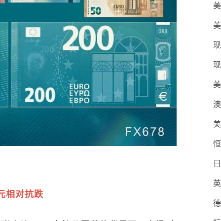
美
美
现
现
美
澳
美
恒
日
英
元相对抗跌
德