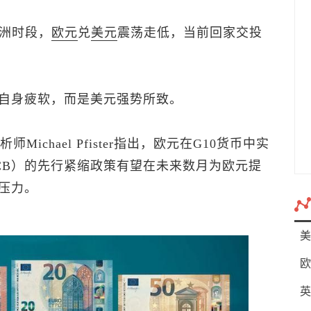
欧洲时段，
欧元
兑
美元
震荡走低，当前回家交投
自身疲软，而是美元强势所致。
析师Michael Pfister指出，欧元在G10货币中实
CB）的先行紧缩政策有望在未来数月为欧元提
压力。
美
欧
英