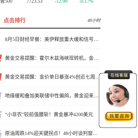
普500
7723.53
-12.99
-0.17%
点击排行
48小时
8月5日财经早餐：美伊释放重大缓和信号，现货黄金高位持稳，美油重挫超6%
黄金交易提醒：霍尔木兹海峡现转机，金价小幅反弹，能否借就业数据再上新台阶？
黄金交易提醒：金价单日暴涨4%创近七周新高，加息预期降温叠加霍尔木兹“暂停信号”，牛市重启了？
地缘缓和叠加美联储中性偏鸽，黄金迎来上行窗口
“小非农”较前值腰斩！黄金暴冲4200美元
原油周跌14%迎关键拐点！48小时谈判窗口，暗藏行情变数