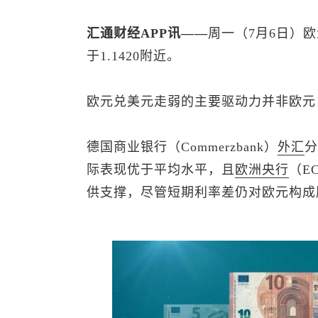
汇通财经APP讯——
周一（7月6日）
于1.1420附近。
欧元兑美元
走弱的主要驱动力并非欧元
德国商业银行（Commerzbank）
外汇
分
际表现优于平均水平，且
欧洲央行
（E
供支撑，尽管短期利率差仍对欧元构成