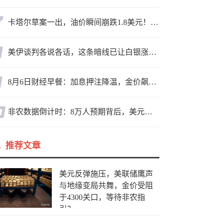
卡塔尔草案一出，油价瞬间崩跌1.8美元！海峡真要通了？
美伊谈判各说各话，这条暗线已让白银涨疯了
8月6日财经早餐：加息押注降温，金价飙升至近两个月高位，地缘缓和预期，美油75关口拉锯
非农数据倒计时：8万人预期背后，美元方向面临重新选择
推荐文章
美元反弹施压，美联储鹰声
与地缘变局共舞，金价受阻
于4300关口，等待非农指
引？