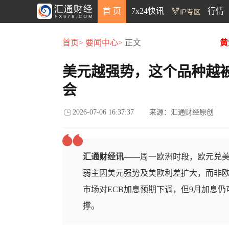
首 页
7x24快讯
行情
首页>
要闻中心>
正文
黄
美元越强势，这个品种越被
会
2026-07-06 16:37:37
来源：汇通财经原创
汇通财经讯——
周一欧洲时段，欧元兑美
弱主因美元强势及美欧利差扩大，而非欧
市场对ECB加息预期下调，但9月加息
撑。