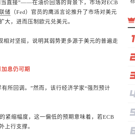
标
相当直接”——在油价回落的背景下，市场对ECB
联储
（Fed）官员的鹰派言论推升了市场对美元
扩大，进而压制
欧元兑美元
。
表现相对坚挺，说明其弱势更多源于美元的普遍走
月加息仍可期
样有所回调。”然而，该行经济学家“强烈预计
点的紧缩幅度，这一偏低的预期意味着，若ECB
外上行支撑。