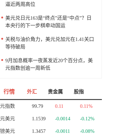
逼近两周高位
美元兑日元163是“终点”还是“中点”？日
本央行的下一步棋牵动国运
关税与油价角力，美元兑加元在1.41关口
等待破局
9月加息概率一夜蒸发近20个百分点，美
元指数创逾一周新低
行情
外汇
贵金属
股指
元指数
99.79
0.11
0.11%
元美元
1.1539
-0.0014
-0.12%
镑美元
1.3457
-0.0011
-0.08%