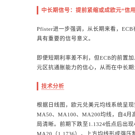
中长期信号：提前紧缩或成欧元“信用
Pfister进一步强调，从长期来看，
具有重要的信号意义。
即便短期利率差不利，但ECB的前置加息（
元区抗通胀能力的信心，从而在中长期
技术分析
根据日线图，
欧元兑美元
均线系统呈现
MA50、MA100、MA200均线，自4
局清晰。前期下跌至1.1324低点后
MA20（1.1736），上方均线形成