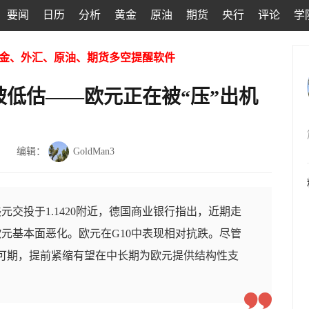
要闻
日历
分析
黄金
原油
期货
央行
评论
学
金、外汇、原油、期货多空提醒软件
低估——欧元正在被“压”出机
编辑：
GoldMan3
元交投于1.1420附近，德国商业银行指出，近期走
元基本面恶化。欧元在G10中表现相对抗跌。尽管
仍可期，提前紧缩有望在中长期为欧元提供结构性支