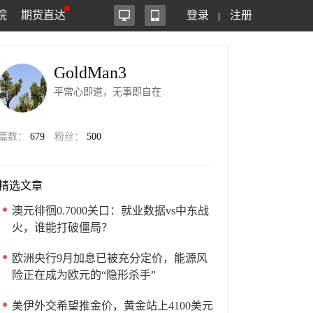
院
期货直达
登录
注册
GoldMan3
平常心即道，无事即自在
篇数：
679
粉丝：
500
精选文章
澳元徘徊0.7000关口：就业数据vs中东战
火，谁能打破僵局？
欧洲央行9月加息已被充分定价，能源风
险正在成为欧元的“隐形杀手”
美伊外交希望推金价，黄金站上4100美元