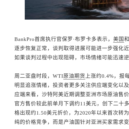
BankPro首席执行官保罗·布罗卡多表示，
美国
逐步恢复正常，谈判取得进展可能进一步强化
如果谈判过程中出现阻碍，市场情绪可能迅速
周二亚盘时段，WTI
原油
期货
上涨约0.4%，报每桶
明显追涨情绪，投资者更多关注供应端变化以
应端来看，沙特阿美近期调整亚洲市场原油售价
官方售价较此前单月下调约11美元，创下二十
格出现约1.50美元折价，为2020年以来首次
纯的价格竞争，而是产油国针对亚洲买家需求