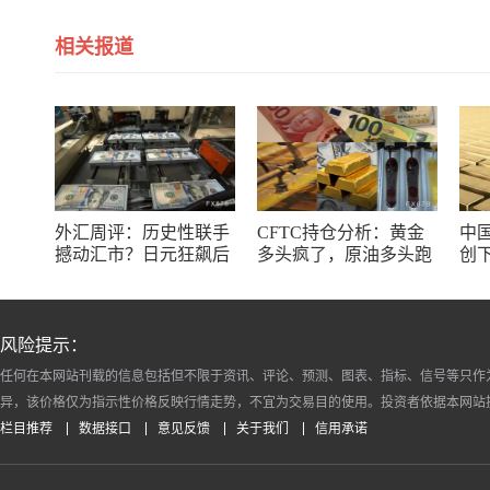
相关报道
外汇周评：历史性联手
CFTC持仓分析：黄金
中
撼动汇市？日元狂飙后
多头疯了，原油多头跑
创下
回调，非农意外爆冷，
了，日元空头投降了！
度
美元刷新七周低点
风险提示：
任何在本网站刊载的信息包括但不限于资讯、评论、预测、图表、指标、信号等只作
异，该价格仅为指示性价格反映行情走势，不宜为交易目的使用。投资者依据本网站
栏目推荐
数据接口
意见反馈
关于我们
信用承诺