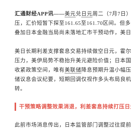
汇通财经APP讯——
美元
兑
日元
周二（7月7日
压，汇价短暂下探至161.65至161.70区间
叠加日本金融当局尚未落地汇市干预动作，美
美日长期利差支撑套息交易持续做空日元，霍
压力，美伊局势不稳抬升美元避险价值；日本
收紧政策空间，唯有
美联储
降息预期升温小幅
储议息会议纪要，短期回调仅视作多头布局良
转。
干预策略调整效果消退，利差套息持续打压日
此前市场消息传出，日本监管部门调整过往提