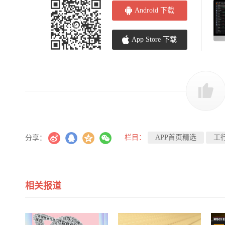
Android 下载
App Store 下载
栏目：
APP首页精选
工
分享：
相关报道