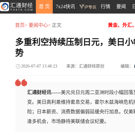
首 页
7x24快讯
行情
要闻
首页>
要闻中心>
正文
黄金、外汇
多重利空持续压制日元，美日小
势
2026-07-07 13:48:23
来源：汇通财经原创
编辑：
汇通财经讯——
美元兑日元周二亚洲时段小幅回落至
变。美日高利差维持套息交易，霍尔木兹海峡危机
险；日本薪资、消费数据偏弱延缓央行加息。仅美
逢多机会，市场静待美联储会议纪要。