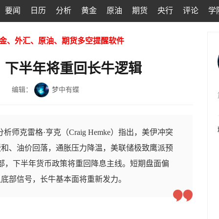
要闻
日历
分析
黄金
原油
期货
央行
评论
学
金、外汇、原油、期货多空提醒软件
，下半年将重回长牛逻辑
编辑：
梦中有蝶
分析师克雷格·亨克（Craig Hemke）指出，美伊冲突
缓和、油价回落，通胀压力降温，美联储极致鹰派预
部，下半年货币政策将重回降息主线。短期盘面偏
认底部信号，长牛基本面将重新发力。