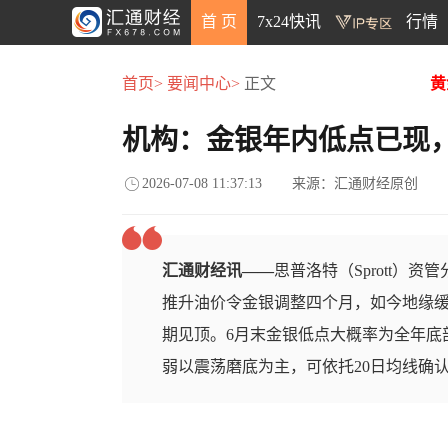
首 页
7x24快讯
行情
首页>
要闻中心>
正文
黄
机构：金银年内低点已现
2026-07-08 11:37:13
来源：汇通财经原创
汇通财经讯——
思普洛特（Sprott）资管
推升油价令金银调整四个月，如今地缘
期见顶。6月末金银低点大概率为全年底
弱以震荡磨底为主，可依托20日均线确