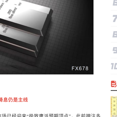
降息仍是主线
市场已经迎来“极致鹰派预期顶点”，此前押注多