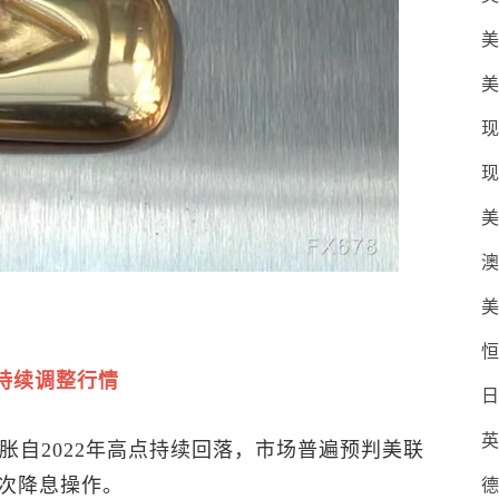
美
美
现
现
美
澳
美
恒
持续调整行情
日
英
通胀自2022年高点持续回落，市场普遍预判美联
次降息操作。
德