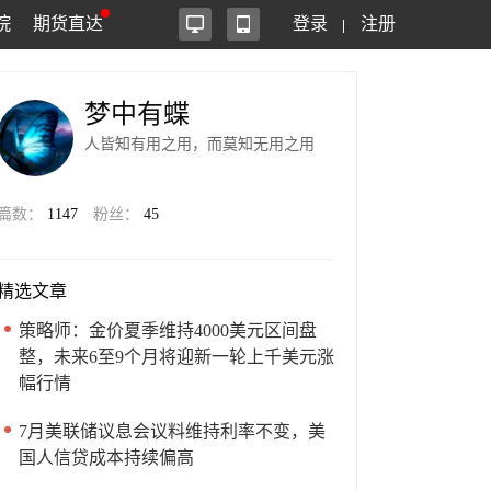
院
期货直达
登录
注册
梦中有蝶
人皆知有用之用，而莫知无用之用
篇数：
1147
粉丝：
45
精选文章
策略师：金价夏季维持4000美元区间盘
整，未来6至9个月将迎新一轮上千美元涨
幅行情
7月美联储议息会议料维持利率不变，美
国人信贷成本持续偏高