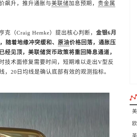
价飙升，推升通胀与
美联储
加息预期，
贵金属
亨克（Craig Hemke）提出核心判断，
金银6月
部，随着地缘冲突缓和、
原油
价格回落，通胀压
已经见顶，美联储货币政策将重回降息通道，
时技术面修复需要时间，短期难以走出V型反
线，20日均线是确认底部有效的观测指标。
美
欧
英