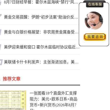
8月7日财经早餐：霍尔木兹海峡“禁行”风波再起，油价急涨金价承压，非农夜市场博弈加剧
黄金交易提醒：伊朗“初步法案”助油价反弹逾3%，金价小幅承压，非农重磅来袭！
黄金与白银价格展望：非农周贵金属备受关注，黄金测试关键突破位
美伊迎来缓和窗口 霍尔木兹临时协议临近落地
美联储卡什卡利发声：主张渐进加息，美联储内部政策分歧
推荐文章
一张图看18个直盘外汇支撑
阻力：美元+欧系日系+商品
货币+新兴货币(2026年8月7