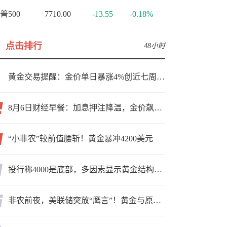
普500
7710.00
-13.55
-0.18%
点击排行
48小时
黄金交易提醒：金价单日暴涨4%创近七周新高，加息预期降温叠加霍尔木兹“暂停信号”，牛市重启了？
8月6日财经早餐：加息押注降温，金价飙升至近两个月高位，地缘缓和预期，美油75关口拉锯
“小非农”较前值腰斩！黄金暴冲4200美元
投行称4000是底部，多因素显示黄金结构性机会显现
非农前夜，美联储突放“鹰言”！黄金与原油为何联手反攻？