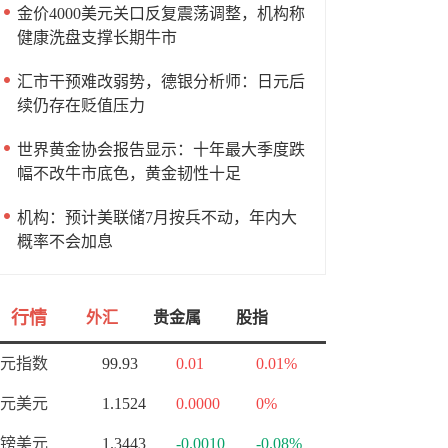
金价4000美元关口反复震荡调整，机构称
健康洗盘支撑长期牛市
汇市干预难改弱势，德银分析师：日元后
续仍存在贬值压力
世界黄金协会报告显示：十年最大季度跌
幅不改牛市底色，黄金韧性十足
机构：预计美联储7月按兵不动，年内大
概率不会加息
行情
外汇
贵金属
股指
元指数
99.93
0.01
0.01%
元美元
1.1524
0.0000
0%
镑美元
1.3443
-0.0010
-0.08%