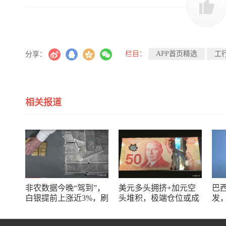
栏目：
APP首页精选
工
分享：
相关报道
非农数据今晚“驾到”，
美元多头拥挤+加元空
巴
白银提前上涨近3%，刷
头堆积，极端仓位或成
发
新一个半月高点
美加汇率反向波动源头
应
力