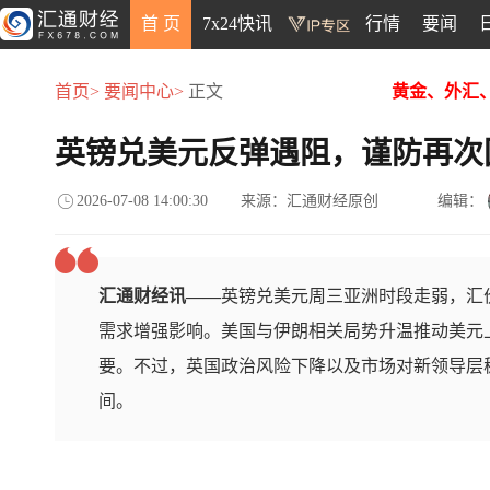
首 页
7x24快讯
行情
要闻
首页>
要闻中心>
正文
黄金、外汇
英镑兑美元反弹遇阻，谨防再次
2026-07-08 14:00:30
来源：汇通财经原创
编辑：
汇通财经讯——
英镑兑美元周三亚洲时段走弱，汇价
需求增强影响。美国与伊朗相关局势升温推动美元
要。不过，英国政治风险下降以及市场对新领导层
间。