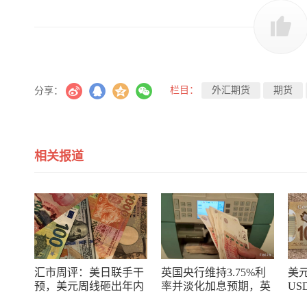
栏目：
外汇期货
期货
分享：
相关报道
汇市周评：美日联手干
英国央行维持3.75%利
美
预，美元周线砸出年内
率并淡化加息预期，英
US
最大窟窿，日元空头正
镑短线承压但通胀风险
价