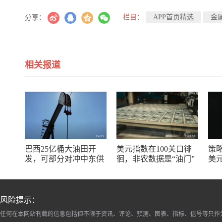
栏目：
APP首页精选
金
分享：
相关报道
巴西25亿桶大油田开
美元指数在100关口徘
策略
发，可部分对冲中东供
徊，非农数据是“油门”
美
应冲击缓解油价上行压
还是“刹车”？
塌
力
涨
风险提示：
任何在本网站刊载的信息包括但不限于资讯、评论、预测、图表、指标、信号等只作