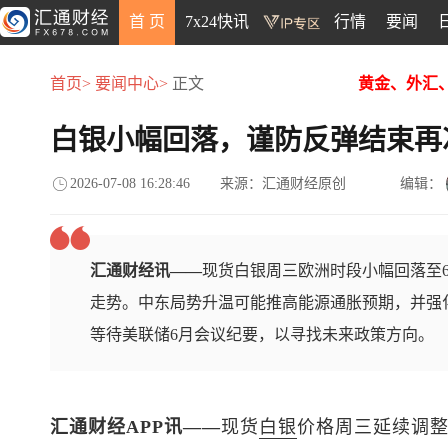
首 页
7x24快讯
行情
要闻
首页>
要闻中心>
正文
黄金、外汇
白银小幅回落，谨防反弹结束再
2026-07-08 16:28:46
来源：汇通财经原创
编辑：
汇通财经讯——
现货白银周三欧洲时段小幅回落至
走势。中东局势升温可能推高能源通胀预期，并强
等待美联储6月会议纪要，以寻找未来政策方向。
汇通财经APP讯——
现货
白银
价格周三延续调整