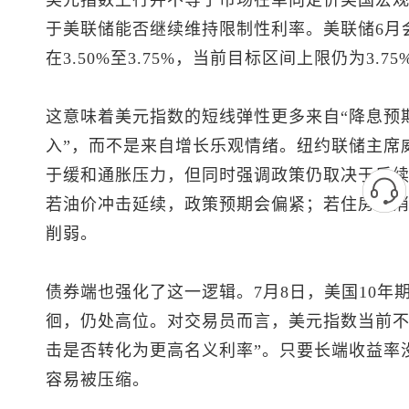
美元指数
上行并不等于市场在单向定价美国宏
于美联储能否继续维持限制性利率。美联储6月
在3.50%至3.75%，当前目标区间上限仍为3.75
这意味着
美元指数
的短线弹性更多来自“降息预
入”，而不是来自增长乐观情绪。纽约联储主席
于缓和通胀压力，但同时强调政策仍取决于后
若油价冲击延续，政策预期会偏紧；若住房和
削弱。
债券端也强化了这一逻辑。7月8日，美国10年期国
徊，仍处高位。对交易员而言，
美元指数
当前不
击是否转化为更高名义利率”。只要长端收益率
容易被压缩。