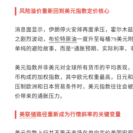
风险溢价重新回到
美元指数
定价核心
消息面显示，伊朗停火安排再度承压，霍尔木
之剧烈波动，
布伦特
原油
一度升至每桶79美元
单纯的避险故事，而是“通胀预期、实际利率、
美元指数
并非美元对全球所有货币的平均表现
币构成的加权指数，其中欧元权重最高，日元
压制欧洲和日本贸易条件时，
美元指数
往往会
价带来的通胀压力。
美联储
路径重新成为行情斜率的关键变量