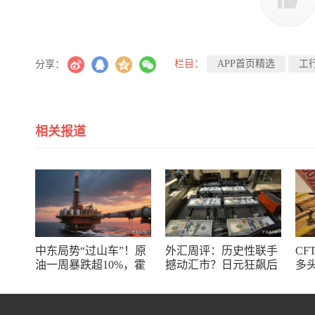
栏目：
APP首页精选
工
分享：
相关报道
中东局势“过山车”！原
外汇周评：历史性联手
CF
油一周暴跌超10%，霍
撼动汇市？日元狂飙后
多
尔木兹海峡谈判成最大
回调，非农意外爆冷，
了
变数
美元刷新七周低点