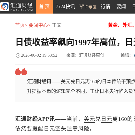
首 页
7x24快讯
行情
要闻
首页>
要闻中心>
正文
黄金、外汇
日债收益率飙向1997年高位，日
2026-06-02 19:53:52
来源：汇通财经原创
编辑：
汇通财经讯——
美元兑日元离160的日本传统干预
升提振本币的逻辑完全不同，正让日本央行陷入货
汇通财经APP讯——
当前，
美元
兑
日元
离160
依然要提醒日元空头注意风险。