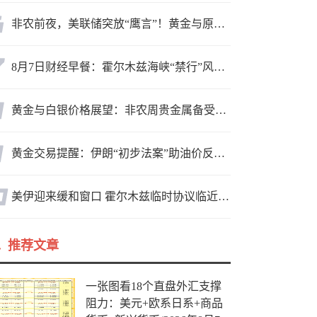
非农前夜，美联储突放“鹰言”！黄金与原油为何联手反攻？
8月7日财经早餐：霍尔木兹海峡“禁行”风波再起，油价急涨金价承压，非农夜市场博弈加剧
黄金与白银价格展望：非农周贵金属备受关注，黄金测试关键突破位
黄金交易提醒：伊朗“初步法案”助油价反弹逾3%，金价小幅承压，非农重磅来袭！
美伊迎来缓和窗口 霍尔木兹临时协议临近落地
推荐文章
一张图看18个直盘外汇支撑
阻力：美元+欧系日系+商品