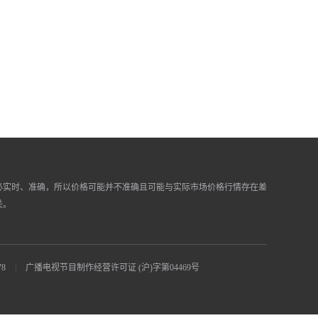
必实时、准确，所以价格可能并不准确且可能与实际市场价格行情存在差
关。
8
|
广播电视节目制作经营许可证 (沪)字第04469号