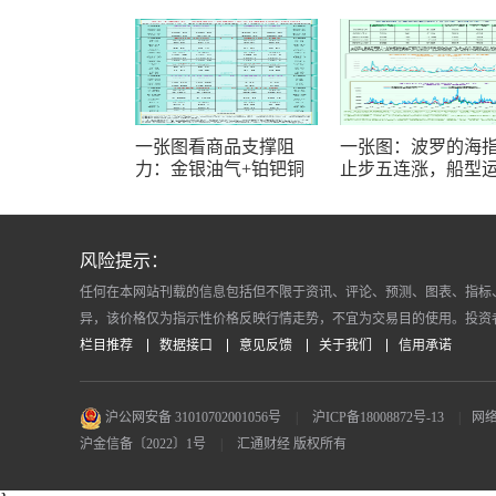
一张图看商品支撑阻
一张图：波罗的海
力：金银油气+铂钯铜
止步五连涨，船型
农产品期货(2026年8月7
显著分化，市场结
日)
特征凸显
风险提示：
任何在本网站刊载的信息包括但不限于资讯、评论、预测、图表、指标
异，该价格仅为指示性价格反映行情走势，不宜为交易目的使用。投资
栏目推荐
数据接口
意见反馈
关于我们
信用承诺
沪公网安备 31010702001056号
|
沪ICP备18008872号-13
|
网络
沪金信备〔2022〕1号
|
汇通财经 版权所有