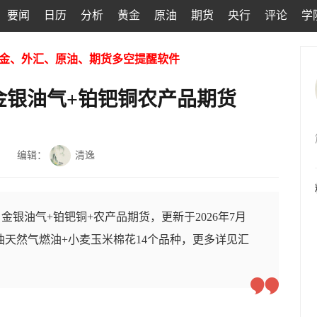
要闻
日历
分析
黄金
原油
期货
央行
评论
学
金、外汇、原油、期货多空提醒软件
金银油气+铂钯铜农产品期货
编辑：
清逸
银油气+铂钯铜+农产品期货，更新于2026年7月
原油天然气燃油+小麦玉米棉花14个品种，更多详见汇