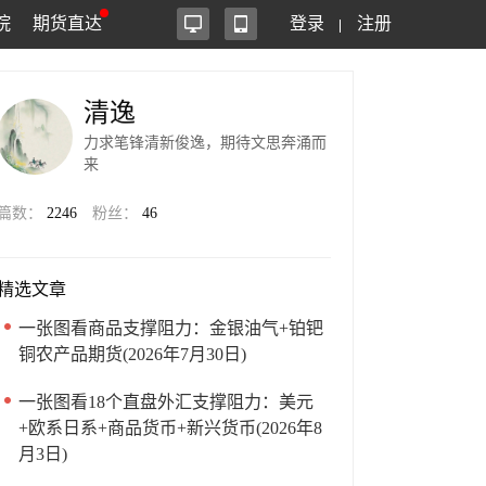
院
期货直达
登录
注册
清逸
力求笔锋清新俊逸，期待文思奔涌而
来
篇数：
2246
粉丝：
46
精选文章
一张图看商品支撑阻力：金银油气+铂钯
铜农产品期货(2026年7月30日)
一张图看18个直盘外汇支撑阻力：美元
+欧系日系+商品货币+新兴货币(2026年8
月3日)