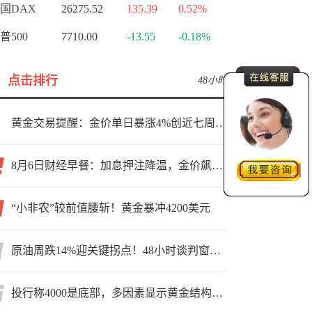
国DAX
26275.52
135.39
0.52%
普500
7710.00
-13.55
-0.18%
点击排行
48小时
黄金交易提醒：金价单日暴涨4%创近七周新高，加息预期降温叠加霍尔木兹“暂停信号”，牛市重启了？
8月6日财经早餐：加息押注降温，金价飙升至近两个月高位，地缘缓和预期，美油75关口拉锯
“小非农”较前值腰斩！黄金暴冲4200美元
原油周跌14%迎关键拐点！48小时谈判窗口，暗藏行情变数
投行称4000是底部，多因素显示黄金结构性机会显现