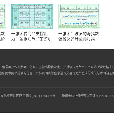
指数
一张图看商品支撑阻
一张图：波罗的海指数
运价
力：金银油气+铂钯铜
强势反弹升至两月高
构性
农产品期货(2026年8月6
位，干散货船舶运费全
日)
面走强
、信号等只作为参考，您须自主做出投资决定，并对该决定负责。本网站所含数据未
者依据本网站提供的信息、资料及图表等信息进行交易行为所造成的损失与本网站无
文化经营许可证 沪网文(2021) 1748-174号
|
增值电信业务经营许可证 沪B2-2021077