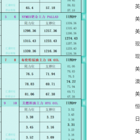
英
美
美
现
现
美
澳
美
恒
日
英