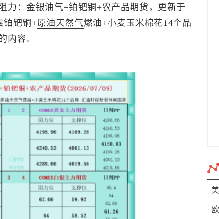
阻力：金银油气+铂钯铜+农产品
期货
，更新于
金银铂钯铜+
原油
天然气
燃油+小麦玉米棉花14个品
的内容。
美
欧