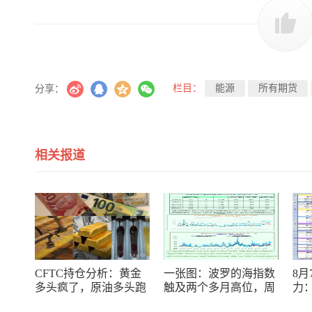
栏目：
能源
所有期货
分享：
相关报道
CFTC持仓分析：黄金
一张图：波罗的海指数
8
多头疯了，原油多头跑
触及两个多月高位，周
力：
了，日元空头投降了！
线大幅收涨
银