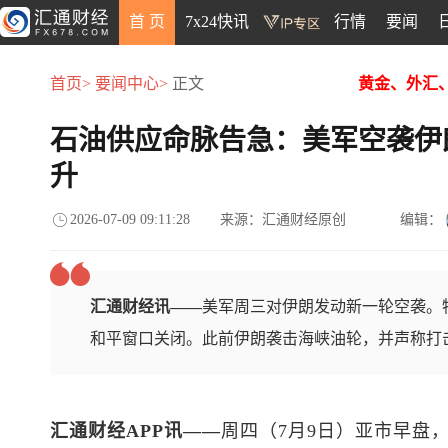
首 页
7x24快讯
行情
要闻
首页>
要闻中心>
正文
黄金、外汇
石油供应命脉告急：美军空袭伊
升
2026-07-09 09:11:28
来源：汇通财经原创
编辑：
汇通财经讯——
美军周三对伊朗发动新一轮空袭。
和平窗口关闭。此前伊朗袭击海峡油轮，并声称打
汇通财经APP讯——
周四（7月9日）亚市早盘