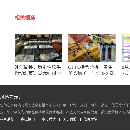
相关报道
外汇周评：历史性联手
CFTC持仓分析：黄金
8
撼动汇市？日元狂飙后
多头疯了，原油多头跑
力：
回调，非农意外爆冷，
了，日元空头投降了！
银
美元刷新七周低点
十
风险提示：
任何在本网站刊载的信息包括但不限于资讯、评论、预测、图表、指标、信号等只作
异，该价格仅为指示性价格反映行情走势，不宜为交易目的使用。投资者依据本网站
栏目推荐
数据接口
意见反馈
关于我们
信用承诺