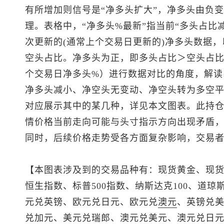
有所增加则信号是“净多头扩大”，净多头由负变
理。表格中，“净多头%最新”指当前“多头占比
次更新的(通常上个交易日更新的)净多头数据，
空头占比。净多头为正，即多头占比＞空头占比
个交易日净多头%）进行数据对比的角度，解读
净多头减小、净空头无变动、净空头转为多空平
对应展示其中的某几种，详见本文图表。此持
情价格当前走向可能与头寸指示方向出现矛盾
同时，后续价格走势受各方面复杂影响，交易
【本图表涉及到的交易品种有：
现货黄金
、
现
恒生指数
、
标普500
指数、纳斯达克100、道琼斯
元兑英镑、欧元兑日元、欧元兑
澳元
、
英镑兑
兑加元
、
美元兑瑞郎
、
澳元兑美元
、澳元兑日