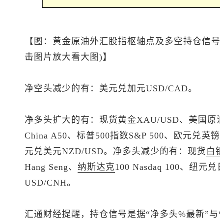
【图：黄金原油外汇股指枢轴点及多空持仓信号
击图片放大看大图)】
净空头减少的有：
美元兑加元
USD/CAD。
净多头扩大的有：
现货黄金
XAU/USD、美国原油
China A50、
标普500
指数S&P 500、欧元兑英镑
元兑美元
NZD/USD。净多头减少的有：
现货
白
Hang Seng、
纳斯达克
100 Nasdaq 100、纽元
USD/CNH。
汇通财经提醒，持仓信号是据“净多头%最新”与