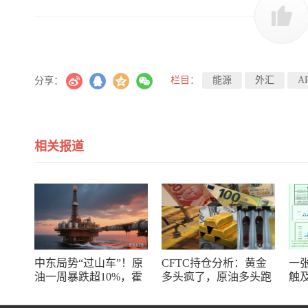
栏目：
能源
外汇
A
分享：
相关报道
中东局势“过山车”！原
CFTC持仓分析：黄金
一
油一周暴跌超10%，霍
多头疯了，原油多头跑
触
尔木兹海峡谈判成最大
了，日元空头投降了！
线
变数