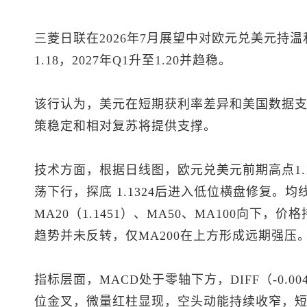
三菱日联在2026年7月展望中对
欧元兑美元
持温
1.18，2027年Q1升至1.20并趋稳。
该行认为，美元在短期获利率差异和美国数据
策稳定和相对复苏将提供支撑。
技术方面，根据日线图，
欧元兑美元
前期高点1
荡下行，探底 1.1324后进入低位横盘修复。
MA20（1.1451）、MA50、MA100向下
趋势并未反转，仅MA200在上方形成远期强压
指标层面，MACD处于零轴下方，DIFF（-0.004
位金叉，微量红柱显现，空头动能持续收窄，短