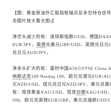
【图：黄金原油外汇股指枢轴点及多空持仓信号
击图片放大看大图)】
净空头减少的有：道琼斯指数US30、德国DAX40
EUR/JPY、
英镑
兑美元
GBP/USD、
英镑兑日元
兑日元AUD/JPY。
净多头扩大的有：富时中国A50☆FTSE China 
纳斯达克
100 Nasdaq 100、欧元兑澳元EUR/A
元
NZD/USD、纽元兑日元NZD/JPY、
美元兑离
有：
现货黄金
XAU/USD、
现货
白银
XAG/USD
500、欧元兑英镑EUR/GBP、
美元兑瑞郎
USD/