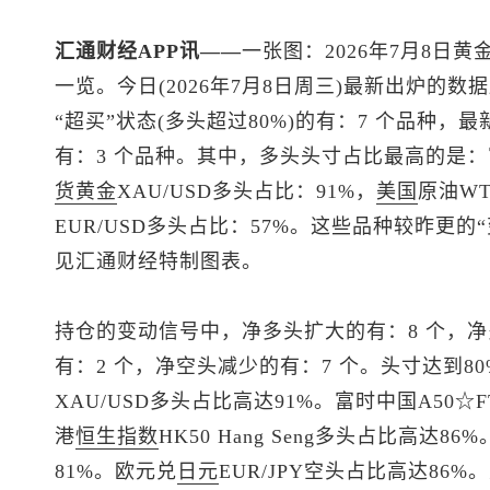
汇通财经APP讯——
一张图：2026年7月8日黄
一览。今日(2026年7月8日周三)最新出炉的
“超买”状态(多头超过80%)的有：7 个品种，最
有：3 个品种。其中，多头头寸占比最高的是：富时中国
货黄金
XAU/USD多头占比：91%，
美国
原油WT
EUR/USD多头占比：57%。这些品种较昨更
见汇通财经特制图表。
持仓的变动信号中，净多头扩大的有：8 个，净
有：2 个，净空头减少的有：7 个。头寸达到8
XAU/USD多头占比高达91%。富时中国A50☆FT
港
恒生指数
HK50 Hang Seng多头占比高达86%
81%。欧元兑
日元
EUR/JPY空头占比高达86%。