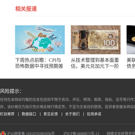
相关报道
下周热点前瞻：CPI与
从技术整理到基本面重
美
恐怖数据中寻找预期差
估，美元兑加元下一阶
债
段关注焦点浮现
风险提示：
任何在本网站刊载的信息包括但不限于资讯、评论、预测、图表、指标、信号等只作
异，该价格仅为指示性价格反映行情走势，不宜为交易目的使用。投资者依据本网站
栏目推荐
数据接口
意见反馈
关于我们
信用承诺
沪公网安备 31010702001056号
|
沪ICP备18008872号-13
|
网络文化经营许可证 沪