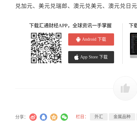
兑加元
、
美元兑瑞郎
、
澳元兑美元
、澳元兑日
下载汇通财经APP，全球资讯一手掌握
下
Android 下载
App Store 下载
栏目：
外汇
金属品种
分享：