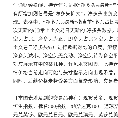
汇通财经提醒，持仓信号是据“净多头%最新”与
有所增加则信号是“净多头扩大”，净多头由负变
理。表格中，“净多头%最新”指当前“多头占比
次更新的(通常上个交易日更新的)净多头数据，
空头占比。净多头为正，即多头占比＞空头占比
个交易日净多头%）进行数据对比的角度，解读
净多头减小、净空头无变动、净空头转为多空平
对应展示其中的某几种，详见本文图表。此持
情价格当前走向可能与头寸指示方向出现矛盾
同时，后续价格走势受各方面复杂影响，交易
【本图表涉及到的交易品种有：
现货黄金
、
现
恒生指数
、
标普500
指数、纳斯达克100、道琼斯
元兑英镑、欧元兑日元、欧元兑澳元、
英镑兑