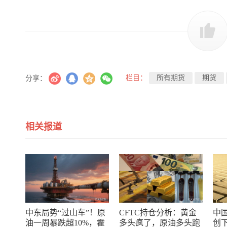
栏目：
所有期货
期货
分享：
相关报道
中东局势“过山车”！原
CFTC持仓分析：黄金
中
油一周暴跌超10%，霍
多头疯了，原油多头跑
创下