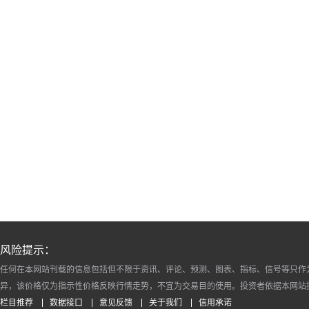
尔木兹海峡谈判成最大
了，日元空头投降了！
度
变数
风险提示：
任何在本网站刊载的信息包括但不限于资讯、评论、预测、图表、指标、信号等只作
异，该价格仅为指示性价格反映行情走势，不宜为交易目的使用。投资者依据本网站
栏目推荐
数据接口
意见反馈
关于我们
信用承诺