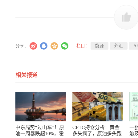
栏目：
能源
外汇
A
分享：
相关报道
中东局势“过山车”！原
CFTC持仓分析：黄金
一
油一周暴跌超10%，霍
多头疯了，原油多头跑
触