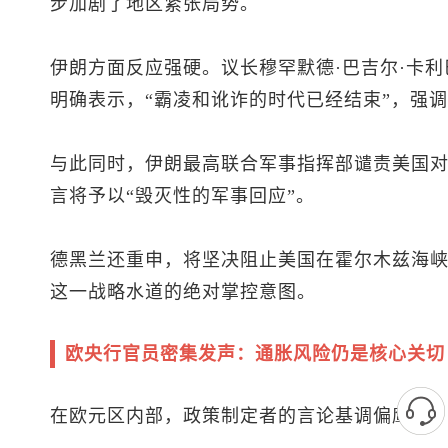
步加剧了地区紧张局势。
伊朗方面反应强硬。议长穆罕默德·巴吉尔·卡利巴夫（Moh
明确表示，“霸凌和讹诈的时代已经结束”，强
与此同时，伊朗最高联合军事指挥部谴责美国对
言将予以“毁灭性的军事回应”。
德黑兰还重申，将坚决阻止美国在霍尔木兹海
这一战略水道的绝对掌控意图。
欧央行官员密集发声：通胀风险仍是核心关切
在欧元区内部，政策制定者的言论基调偏鹰派