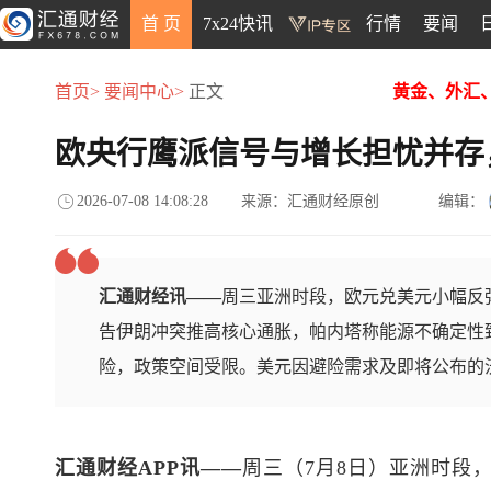
首 页
7x24快讯
行情
要闻
首页>
要闻中心>
正文
黄金、外汇
欧央行鹰派信号与增长担忧并存
2026-07-08 14:08:28
来源：汇通财经原创
编辑：
汇通财经讯——
周三亚洲时段，欧元兑美元小幅反弹
告伊朗冲突推高核心通胀，帕内塔称能源不确定性
险，政策空间受限。美元因避险需求及即将公布的
汇通财经APP讯——
周三（7月8日）亚洲时段